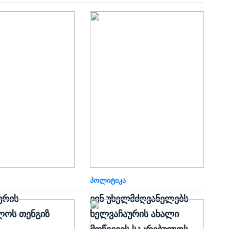
ᲞᲝᲚᲘᲢᲘᲙᲐ
ურის
ვინ უხელმძღვანელებს
ლოს თენგიზ
ხელვაჩაურის ახალი