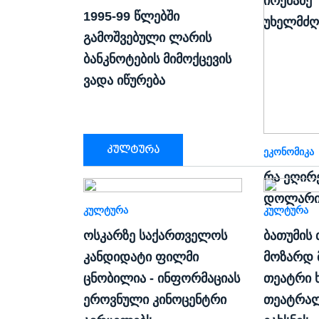
ირემაძე
1995-99 წლებში
უხელმძღ
გამოშვებული ლარის
ბანკნოტების მიმოქცევის
ვადა იწურება
კულტურა
ᲔᲙᲝᲜᲝᲛᲘᲙᲐ
რა ეღირ
დოლარი
ᲙᲣᲚᲢᲣᲠᲐ
ᲙᲣᲚᲢᲣᲠᲐ
ოსკარზე საქართველოს
ბათუმის 
კანდიდატი ფილმი
მოზარდ 
ცნობილია - ინფორმაციას
თეატრი ხ
ეროვნული კინოცენტრი
თეატრალ