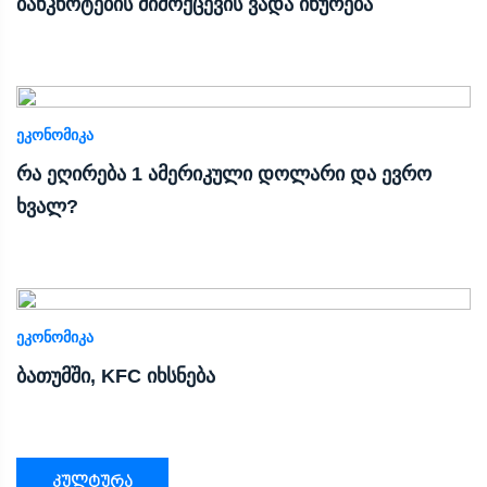
ბანკნოტების მიმოქცევის ვადა იწურება
ᲔᲙᲝᲜᲝᲛᲘᲙᲐ
რა ეღირება 1 ამერიკული დოლარი და ევრო
ხვალ?
ᲔᲙᲝᲜᲝᲛᲘᲙᲐ
ბათუმში, KFC იხსნება
კულტურა