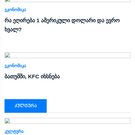
ᲔᲙᲝᲜᲝᲛᲘᲙᲐ
რა ეღირება 1 ამერიკული დოლარი და ევრო
ხვალ?
ᲔᲙᲝᲜᲝᲛᲘᲙᲐ
ბათუმში, KFC იხსნება
კულტურა
ᲙᲣᲚᲢᲣᲠᲐ