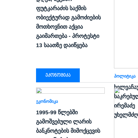
ფუტკარაძის საქმის
ობიექტურად გამოძიების
მოთხოვნით აქცია
გაიმართება - პროტესტი
13 საათზე დაიწყება
ეკონომიკა
ᲞᲝᲚᲘᲢᲘᲙᲐ
ხელვაჩა
საკრებუ
ᲔᲙᲝᲜᲝᲛᲘᲙᲐ
ირემაძე
1995-99 წლებში
უხელმძღ
გამოშვებული ლარის
ბანკნოტების მიმოქცევის