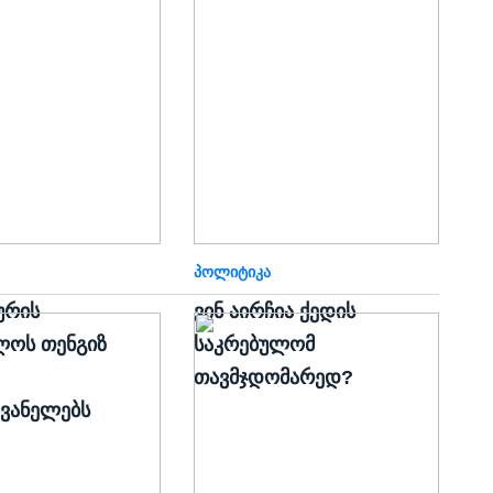
ᲞᲝᲚᲘᲢᲘᲙᲐ
ურის
ვინ აირჩია ქედის
ლოს თენგიზ
საკრებულომ
თავმჯდომარედ?
ვანელებს