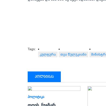
Tags:
კულტურა
თეა წულუკიანი
მინისტრ
პოლიტიკა
ᲞᲝᲚᲘᲢᲘᲙᲐ
დღეს, ნუგზარ