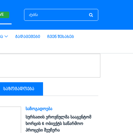
IVE
ვა
Გადაცემები
Ჩვენ Შესახებ
საზოგადოება
ᲡᲐᲖᲝᲒᲐᲓᲝᲔᲑᲐ
სურსათის ეროვნულმა სააგენტომ
ხორცის 6 ობიექტს საწარმოო
პროცესი შეუჩერა